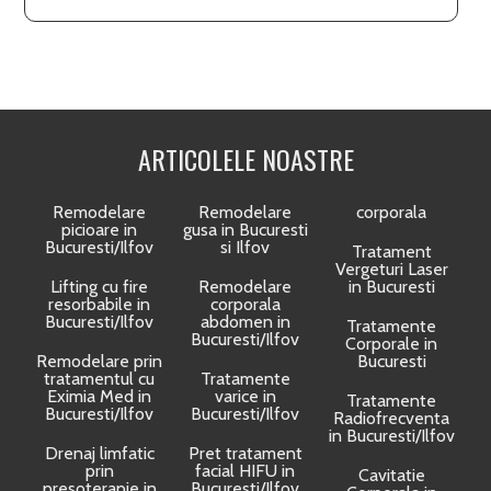
ARTICOLELE NOASTRE
Remodelare
Remodelare
corporala
picioare in
gusa in Bucuresti
Bucuresti/Ilfov
si Ilfov
Tratament
Vergeturi Laser
Lifting cu fire
Remodelare
in Bucuresti
resorbabile in
corporala
Bucuresti/Ilfov
abdomen in
Tratamente
Bucuresti/Ilfov
Corporale in
Remodelare prin
Bucuresti
tratamentul cu
Tratamente
Eximia Med in
varice in
Tratamente
Bucuresti/Ilfov
Bucuresti/Ilfov
Radiofrecventa
in Bucuresti/Ilfov
Drenaj limfatic
Pret tratament
prin
facial HIFU in
Cavitatie
presoterapie in
Bucuresti/Ilfov