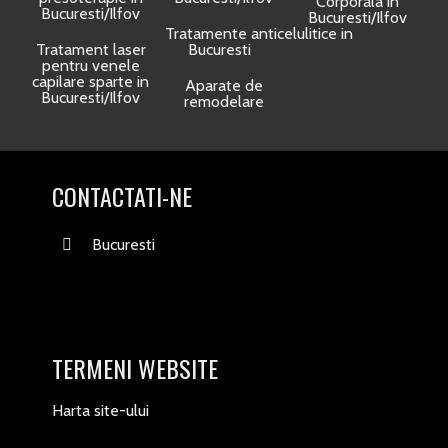
Corporala in
Bucuresti/Ilfov
Bucuresti/Ilfov
Tratamente anticelulitice in
Tratament laser
Bucuresti
pentru venele
capilare sparte in
Aparate de
Bucuresti/Ilfov
remodelare
CONTACTATI-NE
Bucuresti
TERMENI WEBSITE
Harta site-ului