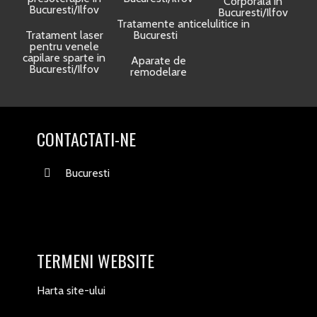
Corporala in
Bucuresti/Ilfov
Bucuresti/Ilfov
Tratamente anticelulitice in
Tratament laser
Bucuresti
pentru venele
capilare sparte in
Aparate de
Bucuresti/Ilfov
remodelare
CONTACTATI-NE
Bucuresti
TERMENI WEBSITE
Harta site-ului