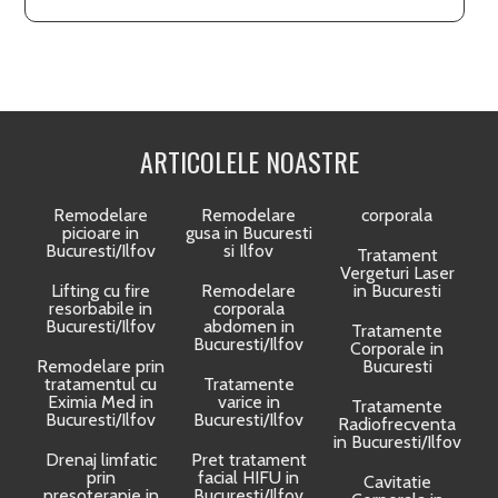
ARTICOLELE NOASTRE
Remodelare
Remodelare
corporala
picioare in
gusa in Bucuresti
Bucuresti/Ilfov
si Ilfov
Tratament
Vergeturi Laser
Lifting cu fire
Remodelare
in Bucuresti
resorbabile in
corporala
Bucuresti/Ilfov
abdomen in
Tratamente
Bucuresti/Ilfov
Corporale in
Remodelare prin
Bucuresti
tratamentul cu
Tratamente
Eximia Med in
varice in
Tratamente
Bucuresti/Ilfov
Bucuresti/Ilfov
Radiofrecventa
in Bucuresti/Ilfov
Drenaj limfatic
Pret tratament
prin
facial HIFU in
Cavitatie
presoterapie in
Bucuresti/Ilfov