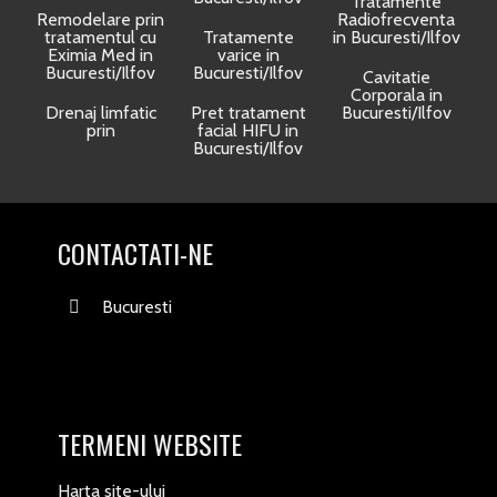
Tratamente
Remodelare prin
Radiofrecventa
tratamentul cu
Tratamente
in Bucuresti/Ilfov
Eximia Med in
varice in
Bucuresti/Ilfov
Bucuresti/Ilfov
Cavitatie
Corporala in
Drenaj limfatic
Pret tratament
Bucuresti/Ilfov
prin
facial HIFU in
Bucuresti/Ilfov
CONTACTATI-NE
Bucuresti
TERMENI WEBSITE
Harta site-ului