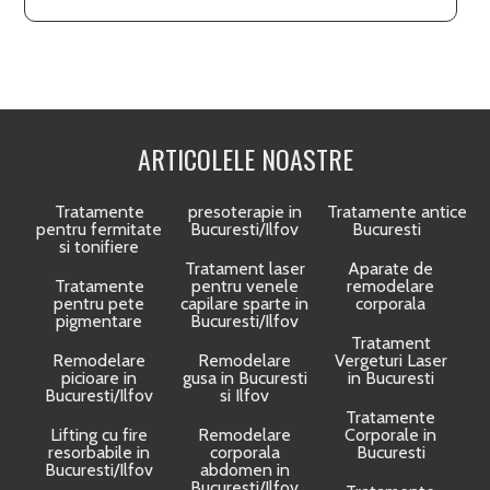
ARTICOLELE NOASTRE
Tratamente
presoterapie in
Tratamente anticelulit
pentru fermitate
Bucuresti/Ilfov
Bucuresti
si tonifiere
Tratament laser
Aparate de
Tratamente
pentru venele
remodelare
pentru pete
capilare sparte in
corporala
pigmentare
Bucuresti/Ilfov
Tratament
Remodelare
Remodelare
Vergeturi Laser
picioare in
gusa in Bucuresti
in Bucuresti
Bucuresti/Ilfov
si Ilfov
Tratamente
Lifting cu fire
Remodelare
Corporale in
resorbabile in
corporala
Bucuresti
Bucuresti/Ilfov
abdomen in
Bucuresti/Ilfov