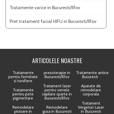
Tratamente varice in Bucuresti/Ilfov
Pret tratament facial HIFU in Bucuresti/Ilfov
ARTICOLELE NOASTRE
Tratamente
presoterapie in
Tratamente anticelulit
pentru fermitate
Bucuresti/Ilfov
Bucuresti
si tonifiere
Tratament laser
Aparate de
Tratamente
pentru venele
remodelare
pentru pete
capilare sparte in
corporala
pigmentare
Bucuresti/Ilfov
Tratament
Remodelare
Remodelare
Vergeturi Laser
picioare in
gusa in Bucuresti
in Bucuresti