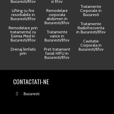
Bucuresti/Ilfov
si Ilfov
Tratamente
Lifting cu fire
Remodelare
Corporale in
resorbabile in
corporala
Bucuresti
Bucuresti/Ilfov
abdomen in
Bucuresti/Ilfov
Tratamente
Remodelare prin
Radiofrecventa
tratamentul cu
Tratamente
in Bucuresti/Ilfov
Eximia Med in
varice in
Bucuresti/Ilfov
Bucuresti/Ilfov
Cavitatie
Corporala in
Drenaj limfatic
Pret tratament
Bucuresti/Ilfov
prin
facial HIFU in
Bucuresti/Ilfov
CONTACTATI-NE
Bucuresti