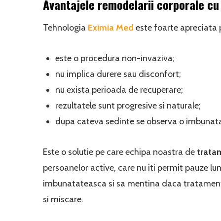
Avantajele remodelarii corporale cu
Tehnologia
Eximia Med
este foarte apreciata 
este o procedura non-invaziva;
nu implica durere sau disconfort;
nu exista perioada de recuperare;
rezultatele sunt progresive si naturale;
dupa cateva sedinte se observa o imbunatatire
Este o solutie pe care echipa noastra de
trata
persoanelor active, care nu iti permit pauze lu
imbunatateasca si sa mentina daca tratamentul
si miscare.