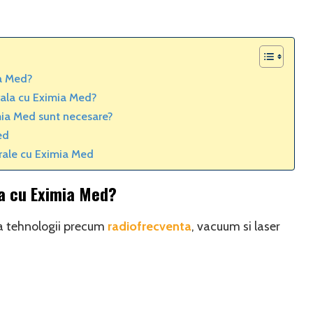
a Med?
rala cu Eximia Med?
mia Med sunt necesare?
ed
orale cu Eximia Med
a cu Eximia Med?
a tehnologii precum
radiofrecventa
, vacuum si laser