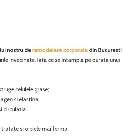
lui nostru de
remodelare corporala
din Bucuresti
ile invecinate. Iata ce se intampla pe durata unui
struge celulele grase;
agen si elastina;
 circulatia.
tratate si o piele mai ferma.