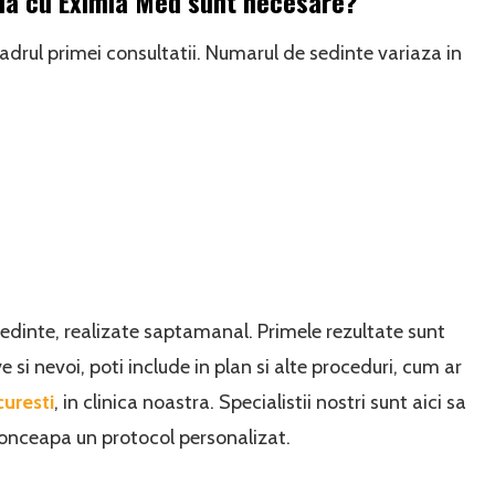
la cu Eximia Med sunt necesare?
cadrul primei consultatii. Numarul de sedinte variaza in
edinte, realizate saptamanal. Primele rezultate sunt
e si nevoi, poti include in plan si alte proceduri, cum ar
curesti
, in clinica noastra. Specialistii nostri sunt aici sa
a conceapa un protocol personalizat.