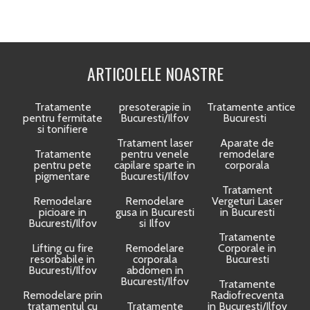
ARTICOLELE NOASTRE
Tratamente
presoterapie in
Tratamente anticelulit
pentru fermitate
Bucuresti/Ilfov
Bucuresti
si tonifiere
Tratament laser
Aparate de
Tratamente
pentru venele
remodelare
pentru pete
capilare sparte in
corporala
pigmentare
Bucuresti/Ilfov
Tratament
Remodelare
Remodelare
Vergeturi Laser
picioare in
gusa in Bucuresti
in Bucuresti
Bucuresti/Ilfov
si Ilfov
Tratamente
Lifting cu fire
Remodelare
Corporale in
resorbabile in
corporala
Bucuresti
Bucuresti/Ilfov
abdomen in
Bucuresti/Ilfov
Tratamente
Remodelare prin
Radiofrecventa
tratamentul cu
Tratamente
in Bucuresti/Ilfov