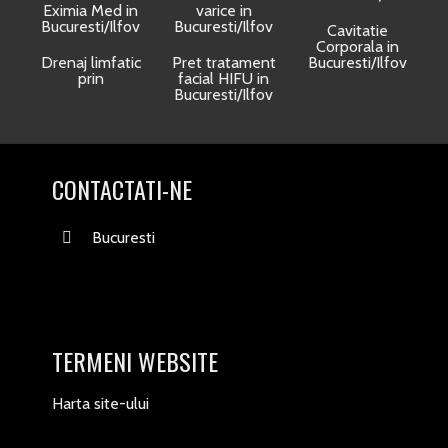
Eximia Med in
varice in
Bucuresti/Ilfov
Bucuresti/Ilfov
Cavitatie
Corporala in
Drenaj limfatic
Pret tratament
Bucuresti/Ilfov
prin
facial HIFU in
Bucuresti/Ilfov
CONTACTATI-NE
Bucuresti
TERMENI WEBSITE
Harta site-ului