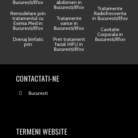
Bucuresti/Ilfov
abdomen in
Bucuresti/Ilfov
Tratamente
Remodelare prin
Radiofrecventa
tratamentul cu
Tratamente
in Bucuresti/Ilfov
Eximia Med in
varice in
Bucuresti/Ilfov
Bucuresti/Ilfov
Cavitatie
Corporala in
Drenaj limfatic
Pret tratament
Bucuresti/Ilfov
prin
facial HIFU in
Bucuresti/Ilfov
CONTACTATI-NE
Bucuresti
TERMENI WEBSITE