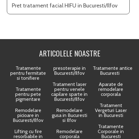
Pret tratament facial HIFU in Bucuresti/Ilfov
ARTICOLELE NOASTRE
Tratamente
presoterapie in
Tratamente anticelulit
pentru fermitate
Bucuresti/Ilfov
Bucuresti
si tonifiere
Tratament laser
Aparate de
Tratamente
pentru venele
remodelare
pentru pete
capilare sparte in
corporala
pigmentare
Bucuresti/Ilfov
Tratament
Remodelare
Remodelare
Vergeturi Laser
picioare in
gusa in Bucuresti
in Bucuresti
Bucuresti/Ilfov
si Ilfov
Tratamente
Lifting cu fire
Remodelare
Corporale in
resorbabile in
corporala
Bucuresti