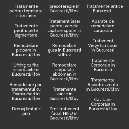
Tratamente
presoterapie in
Tratamente anticelulit
pentru fermitate
Bucuresti/Ilfov
Bucuresti
si tonifiere
Tratament laser
Aparate de
Tratamente
pentru venele
remodelare
pentru pete
capilare sparte in
corporala
pigmentare
Bucuresti/Ilfov
Tratament
Remodelare
Remodelare
Vergeturi Laser
picioare in
gusa in Bucuresti
in Bucuresti
Bucuresti/Ilfov
si Ilfov
Tratamente
Lifting cu fire
Remodelare
Corporale in
resorbabile in
corporala
Bucuresti
Bucuresti/Ilfov
abdomen in
Bucuresti/Ilfov
Tratamente
Remodelare prin
Radiofrecventa
tratamentul cu
Tratamente
in Bucuresti/Ilfov
Eximia Med in
varice in
Bucuresti/Ilfov
Bucuresti/Ilfov
Cavitatie
Corporala in
Drenaj limfatic
Pret tratament
Bucuresti/Ilfov
prin
facial HIFU in
Bucuresti/Ilfov