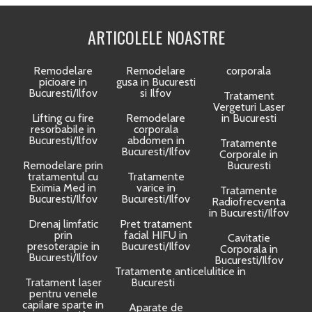
ARTICOLELE NOASTRE
Remodelare
Remodelare
corporala
picioare in
gusa in Bucuresti
Bucuresti/Ilfov
si Ilfov
Tratament
Vergeturi Laser
Lifting cu fire
Remodelare
in Bucuresti
resorbabile in
corporala
Bucuresti/Ilfov
abdomen in
Tratamente
Bucuresti/Ilfov
Corporale in
Remodelare prin
Bucuresti
tratamentul cu
Tratamente
Eximia Med in
varice in
Tratamente
Bucuresti/Ilfov
Bucuresti/Ilfov
Radiofrecventa
in Bucuresti/Ilfov
Drenaj limfatic
Pret tratament
prin
facial HIFU in
Cavitatie
presoterapie in
Bucuresti/Ilfov
Corporala in
Bucuresti/Ilfov
Bucuresti/Ilfov
Tratamente anticelulitice in
Tratament laser
Bucuresti
pentru venele
capilare sparte in
Aparate de